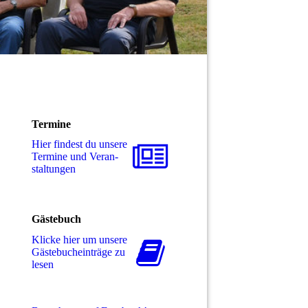
Termine
Hier findest du unsere
Termine und Ver­an­
stal­tungen
Gästebuch
Klicke hier um unsere
Gäs­te­buch­ein­trä­ge zu
lesen